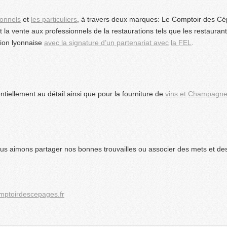
ionnels
et
les particuliers
, à travers deux marques: Le Comptoir des Cép
st la vente aux professionnels de la restaurations tels que les restauran
gion lyonnaise
avec la signature d’un partenariat avec
la FEL
.
entiellement au détail ainsi que pour la fourniture de
vins et
Champagnes
us aimons partager nos bonnes trouvailles ou associer des mets et de
mptoirdescepages.fr